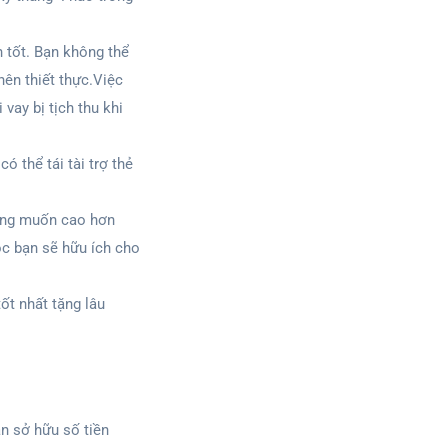
n tốt. Bạn không thể
ên thiết thực.Việc
vay bị tịch thu khi
 thể tái tài trợ thẻ
mong muốn cao hơn
óc bạn sẽ hữu ích cho
ốt nhất tặng lâu
n sở hữu số tiền