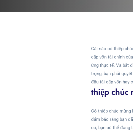
Cái nào có thiệp chú
cấp vốn tài chính của
ứng thực tế. Và bắt 
trọng, bạn phải quyết
đầu tái cấp vốn hay c
thiệp chú
Có thiệp chúc mừng l
đảm bảo rằng bạn đã 
cơ, bạn có thể đang 