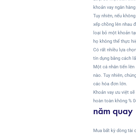
khoản vay ngân hàng 
Tuy nhiên, nếu không 
xếp chồng lên nhau đ
loại bỏ một khoản tạ
họ không thể thực hi
Có rất nhiều lựa chọ
tín dụng bằng cách l
Một cá nhân tiến lên
nào. Tuy nhiên, chún
các hóa đơn lớn.
Khoản vay ưu việt sẽ
hoàn toàn không % 04 
năm quay
Mua bất kỳ dòng tài 