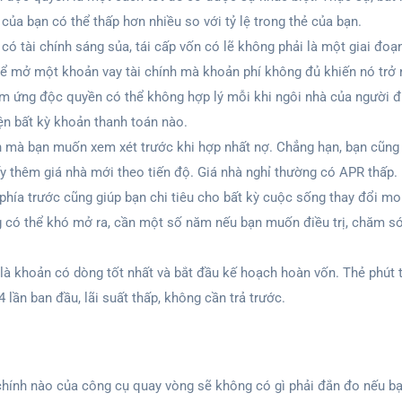
của bạn có thể thấp hơn nhiều so với tỷ lệ trong thẻ của bạn.
có tài chính sáng sủa, tái cấp vốn có lẽ không phải là một giai đoạ
ể mở một khoản vay tài chính mà khoản phí không đủ khiến nó trở n
m ứng độc quyền có thể không hợp lý mỗi khi ngôi nhà của người đi 
ện bất kỳ khoản thanh toán nào.
n mà bạn muốn xem xét trước khi hợp nhất nợ. Chẳng hạn, bạn cũng có
ấy thêm giá nhà mới theo tiến độ. Giá nhà nghỉ thường có APR thấp.
 phía trước cũng giúp bạn chi tiêu cho bất kỳ cuộc sống thay đổi 
g có thể khó mở ra, cần một số năm nếu bạn muốn điều trị, chăm s
 là khoản có dòng tốt nhất và bắt đầu kế hoạch hoàn vốn. Thẻ phút t
lần ban đầu, lãi suất thấp, không cần trả trước.
chính nào của công cụ quay vòng sẽ không có gì phải đắn đo nếu bạ