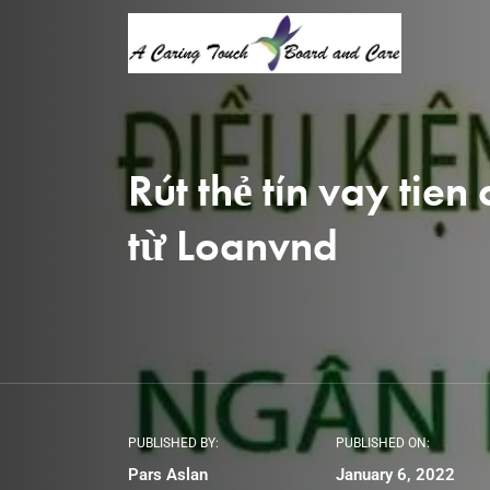
Rút thẻ tín vay tien
từ Loanvnd
PUBLISHED BY:
PUBLISHED ON:
Pars Aslan
January 6, 2022