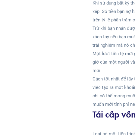
Khi sử dụng bất kỳ t
xếp. Số tiền bạn nợ 
trên tỷ lệ phần trăm
Trừ khi bạn nhận đượ
xách tay nếu bạn muố
trải nghiệm mà nó c
Một lượt tiền tệ mới 
giờ của một người và 
mới.
Cách tốt nhất để lấy 
việc tạo ra một khoản
chí có thể mong muố
muốn mới tính phí ne
Tái cấp vố
Loại bỏ một tiến trì