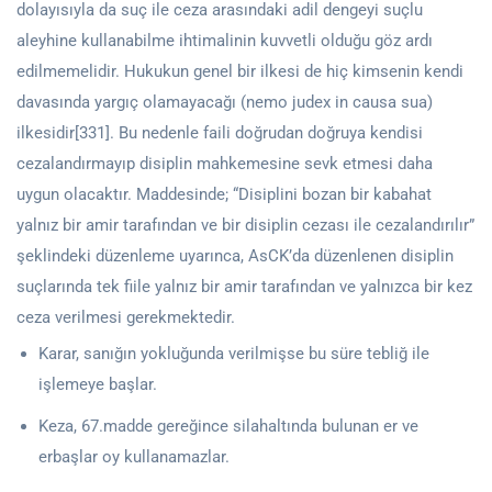
dolayısıyla da suç ile ceza arasındaki adil dengeyi suçlu
aleyhine kullanabilme ihtimalinin kuvvetli olduğu göz ardı
edilmemelidir. Hukukun genel bir ilkesi de hiç kimsenin kendi
davasında yargıç olamayacağı (nemo judex in causa sua)
ilkesidir[331]. Bu nedenle faili doğrudan doğruya kendisi
cezalandırmayıp disiplin mahkemesine sevk etmesi daha
uygun olacaktır. Maddesinde; “Disiplini bozan bir kabahat
yalnız bir amir tarafından ve bir disiplin cezası ile cezalandırılır”
şeklindeki düzenleme uyarınca, AsCK’da düzenlenen disiplin
suçlarında tek fiile yalnız bir amir tarafından ve yalnızca bir kez
ceza verilmesi gerekmektedir.
Karar, sanığın yokluğunda verilmişse bu süre tebliğ ile
işlemeye başlar.
Keza, 67.madde gereğince silahaltında bulunan er ve
erbaşlar oy kullanamazlar.