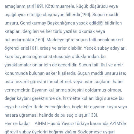
amaçlanmıştır[189]. Kötü muamele, küçük düşürücü veya
aşağılayıcı niteliğe ulaşmayan fiillerdir[190]. Suçun maddi
unsuru, Genelkurmay Başkanlığınca yasak edildiği bildirilen
kitapları, dergileri ve her türlü yazıları okumak veya
bulundurmaktır[160]. Maddeye göre suçun faili ancak askeri
öğrencilerle[161], erbaş ve erler olabilir. Yedek subay adayları,
kurs boyunca öğrenci statüsünde olduklarından, bu
yasaklamalar onlar için de geçerlidir. Suçun faili üst ve amir
konumunda bulunan asker kişilerdir. Suçun maddi unsuru ise;
asta nezaret görevini ihmal etmek veya astın suçlarını haber
vermemektir. Eşyanın kullanma süresini doldurmuş olması,
değer kaybını gerektirirse de, hizmette kullanıldığı sürece bu
eşya bir değer ifade edeceğinden, böyle bir eşyanın kaybı veya
hasara uğraması halinde de bu suç oluşur[133].
Her ne kadar AİHM Hüsnü Yavuz/Türkiye kararında AYİM’de
görevli subay üyelerin bağımsızlığını Sözleşmeye uygun