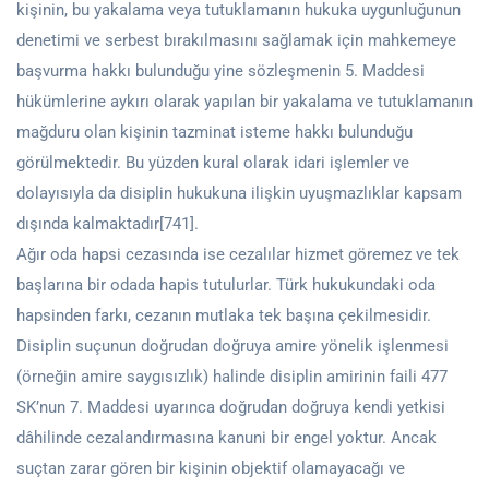
kişinin, bu yakalama veya tutuklamanın hukuka uygunluğunun
denetimi ve serbest bırakılmasını sağlamak için mahkemeye
başvurma hakkı bulunduğu yine sözleşmenin 5. Maddesi
hükümlerine aykırı olarak yapılan bir yakalama ve tutuklamanın
mağduru olan kişinin tazminat isteme hakkı bulunduğu
görülmektedir. Bu yüzden kural olarak idari işlemler ve
dolayısıyla da disiplin hukukuna ilişkin uyuşmazlıklar kapsam
dışında kalmaktadır[741].
Ağır oda hapsi cezasında ise cezalılar hizmet göremez ve tek
başlarına bir odada hapis tutulurlar. Türk hukukundaki oda
hapsinden farkı, cezanın mutlaka tek başına çekilmesidir.
Disiplin suçunun doğrudan doğruya amire yönelik işlenmesi
(örneğin amire saygısızlık) halinde disiplin amirinin faili 477
SK’nun 7. Maddesi uyarınca doğrudan doğruya kendi yetkisi
dâhilinde cezalandırmasına kanuni bir engel yoktur. Ancak
suçtan zarar gören bir kişinin objektif olamayacağı ve