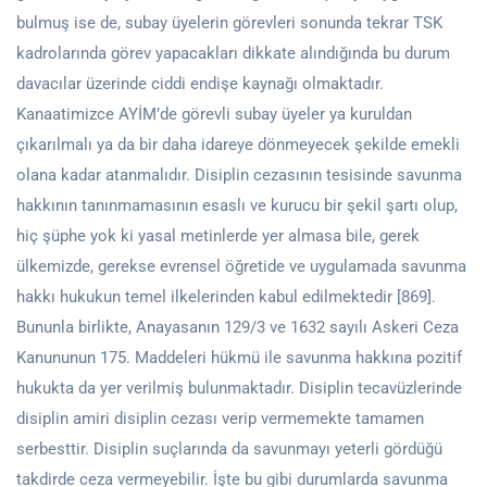
bulmuş ise de, subay üyelerin görevleri sonunda tekrar TSK
kadrolarında görev yapacakları dikkate alındığında bu durum
davacılar üzerinde ciddi endişe kaynağı olmaktadır.
Kanaatimizce AYİM’de görevli subay üyeler ya kuruldan
çıkarılmalı ya da bir daha idareye dönmeyecek şekilde emekli
olana kadar atanmalıdır. Disiplin cezasının tesisinde savunma
hakkının tanınmamasının esaslı ve kurucu bir şekil şartı olup,
hiç şüphe yok ki yasal metinlerde yer almasa bile, gerek
ülkemizde, gerekse evrensel öğretide ve uygulamada savunma
hakkı hukukun temel ilkelerinden kabul edilmektedir [869].
Bununla birlikte, Anayasanın 129/3 ve 1632 sayılı Askeri Ceza
Kanununun 175. Maddeleri hükmü ile savunma hakkına pozitif
hukukta da yer verilmiş bulunmaktadır. Disiplin tecavüzlerinde
disiplin amiri disiplin cezası verip vermemekte tamamen
serbesttir. Disiplin suçlarında da savunmayı yeterli gördüğü
takdirde ceza vermeyebilir. İşte bu gibi durumlarda savunma