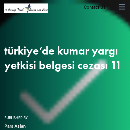
Contact Us
türkiye’de kumar yargı
yetkisi belgesi cezası 11
PUBLISHED BY:
Pars Aslan