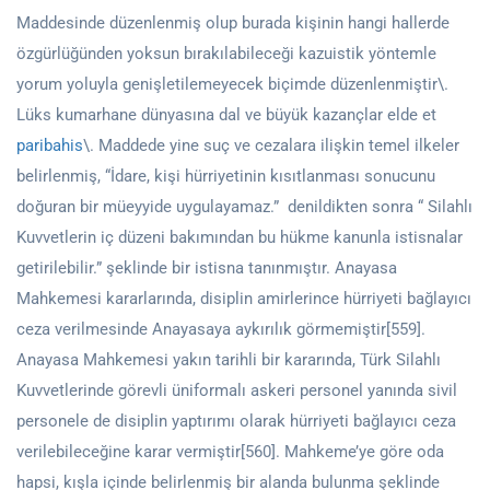
Maddesinde düzenlenmiş olup burada kişinin hangi hallerde
özgürlüğünden yoksun bırakılabileceği kazuistik yöntemle
yorum yoluyla genişletilemeyecek biçimde düzenlenmiştir\.
Lüks kumarhane dünyasına dal ve büyük kazançlar elde et
paribahis
\. Maddede yine suç ve cezalara ilişkin temel ilkeler
belirlenmiş, “İdare, kişi hürriyetinin kısıtlanması sonucunu
doğuran bir müeyyide uygulayamaz.” denildikten sonra “ Silahlı
Kuvvetlerin iç düzeni bakımından bu hükme kanunla istisnalar
getirilebilir.” şeklinde bir istisna tanınmıştır. Anayasa
Mahkemesi kararlarında, disiplin amirlerince hürriyeti bağlayıcı
ceza verilmesinde Anayasaya aykırılık görmemiştir[559].
Anayasa Mahkemesi yakın tarihli bir kararında, Türk Silahlı
Kuvvetlerinde görevli üniformalı askeri personel yanında sivil
personele de disiplin yaptırımı olarak hürriyeti bağlayıcı ceza
verilebileceğine karar vermiştir[560]. Mahkeme’ye göre oda
hapsi, kışla içinde belirlenmiş bir alanda bulunma şeklinde