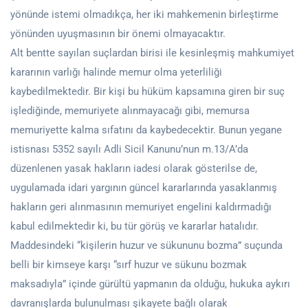
yönünde istemi olmadıkça, her iki mahkemenin birleştirme
yönünden uyuşmasının bir önemi olmayacaktır.
Alt bentte sayılan suçlardan birisi ile kesinleşmiş mahkumiyet
kararının varlığı halinde memur olma yeterliliği
kaybedilmektedir. Bir kişi bu hüküm kapsamına giren bir suç
işlediğinde, memuriyete alınmayacağı gibi, memursa
memuriyette kalma sıfatını da kaybedecektir. Bunun yegane
istisnası 5352 sayılı Adli Sicil Kanunu’nun m.13/A’da
düzenlenen yasak hakların iadesi olarak gösterilse de,
uygulamada idari yargının güncel kararlarında yasaklanmış
hakların geri alınmasının memuriyet engelini kaldırmadığı
kabul edilmektedir ki, bu tür görüş ve kararlar hatalıdır.
Maddesindeki “kişilerin huzur ve sükununu bozma” suçunda
belli bir kimseye karşı “sırf huzur ve sükunu bozmak
maksadıyla” içinde gürültü yapmanın da olduğu, hukuka aykırı
davranışlarda bulunulması şikayete bağlı olarak