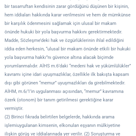
bir tasarruftan kendisinin zarar gördüğünü düşünen bir kişinin,
hem iddiaları hakkında karar verilmesini ve hem de mümkünse
bir karşılık ödenmesini sağlamak için ulusal bir makam
önünde hukuki bir yola başvurma hakkını gerektirmektedir.
Madde, Sözleşme’deki hak ve özgürlüklerinin ihlal edildiğini
iddia eden herkesin, “ulusal bir makam önünde etkili bir hukuki
yola başvurma hakkı”nı güvence altına alacak biçimde
yorumlanmalıdır. AİHS m.6’daki “medeni hak ve yükümlülükler”
kavramı içine idari uyuşmazlıklar, özellikle ilk bakışta kapsam
dışı gibi görünen “memur” uyuşmazlıkları da girebilmektedir.
AİHM, m.6/1’in uygulanması açısından, “memur” kavramına
özerk (otonom) bir tanım getirilmesi gerektiğine karar
vermiştir.
(2) Birinci fıkrada belirtilen belgelerde, hakkında arama
işlemiuygulanan kimsenin, elkonulan eşyanın mülkiyetine
ilişkin görüş ve iddialarınada yer verilir. (2) Soruşturma ve