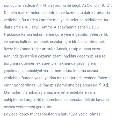
sonucuna, sadece AİHM’nin yorumu ile değil, AsCK’nun 19., 21.
Disiplin mahkemelerince istirdat ve tazminata dair kararlar da
verilebilir. Bu türden kararlar maliye dairelerine bildirilerek bu
dairelerce 6183 sayılı Amme Alacaklarının Tahsil Usulü
Hakkında Kanun hükümlerine göre yerine getirilir. Seferberlik
ve savaş halinde verilecek cezalar üçte birden az olmamak
üzere bir katına kadar arttırılır. Ancak, tertip olunan ceza
Kanunda gösterilen cezanın azami haddini geçemez. Kişisel
borçlarını ödememek suretiyle haklarında yasal işlem
yapılmasına sebebiyet veren memurlara kınama cezası
verilebilir. Burada yasal yoldan maksat icra dairesince “ödeme
emri” gönderilmesi ve “haciz” işlemlerine başlanmasıdır[192].
Memurların iş arkadaşlarına, maiyetlerindekilere ve iş
sahiplerine karşı kötü muamelede bulunmaları fiili de kına­ma
cezası verilmesini gerektirir.
Böylece, görev münasebetlerinin bütünüyle yapıcı olması