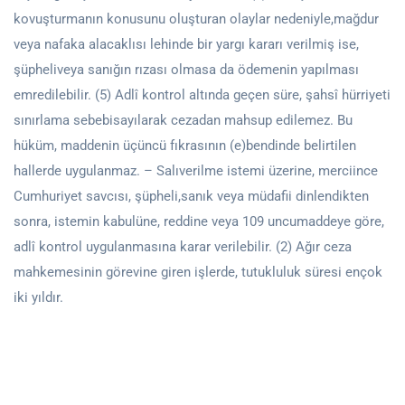
kovuşturmanın konusunu oluşturan olaylar nedeniyle,mağdur
veya nafaka alacaklısı lehinde bir yargı kararı verilmiş ise,
şüpheliveya sanığın rızası olmasa da ödemenin yapılması
emredilebilir. (5) Adlî kontrol altında geçen süre, şahsî hürriyeti
sınırlama sebebisayılarak cezadan mahsup edilemez. Bu
hüküm, maddenin üçüncü fıkrasının (e)bendinde belirtilen
hallerde uygulanmaz. – Salıverilme istemi üzerine, merciince
Cumhuriyet savcısı, şüpheli,sanık veya müdafii dinlendikten
sonra, istemin kabulüne, reddine veya 109 uncumaddeye göre,
adlî kontrol uygulanmasına karar verilebilir. (2) Ağır ceza
mahkemesinin görevine giren işlerde, tutukluluk süresi ençok
iki yıldır.