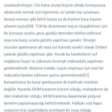
cezalandırılmıştır. Üst katta oturan kişinin alttaki komşusuna
rahatsızlık vermek için tepinmesi, ev içinde top oynaması,
duvara vurması gibi belirli kişiye ya da kişilere karşı kasten
işlenen suçtur[20]. TCK’da düzenlenen suçun oluşabilmesi için
bir kimseye ısrarla, gece gündüz demeden telefon edilmesi
veya ona karşı ısrarla gürültü yapılması gerekir. Örneğin
oturulan apartmanın alt veya üst katında sürekli olarak öteberi
çalarak gürültü yapılması gibi. Ancak bu hareketlerin sırf
mağdurun huzur ve sükununu bozmak maksadıyla yapılması
gerekmektedir. Böylece madde, suçun oluşması için özel bir
maksatla hareket edilmesi şartını getirmektedir[21].
Kanaatimizce bu karar gerekçesine de katılmak mümkün
değildir. Kararda AİHM kararının kişisel olduğu, muhatabının da
idari makamlar olduğu, AİHM kararına dayanılarak yargısal
denetim yapılamayacağı belirtilmektedir. Halbuki oda hapsi
cezasının kişi özgürlüğünü sınırlayan bir ceza olduğu